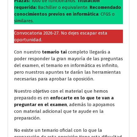
Plazas:
1000 de funcionarios.
Titulación
requerida:
Bachiller o equivalente.
Recomendado
conocimientos previos en informática
: CFGS o
similares.
Convocatoria 2026-27. No dejes escapar esta
oportunidad.
Con nuestro
temario tai
completo llegarás a
poder responder la gran mayoría de las preguntas
del examen, el temario en informática es infinito,
pero nuestros apuntes te darán las herramientas
necesarias para aprobar la oposición.
Nuestro objetivo con el material que hemos
preparado es en
enfocarte en lo que te van a
preguntar en el examen
, además lo apoyamos
con material adicional que te ayude en la
preparación.
No existe un temario oficial con lo que la
preparación de esta oposición tiene esta dificultad,