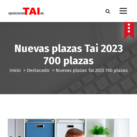
S
a
l
Comprar Oposiciones Tai Temario Tecnico Auxiliar Informatico precio más barato
Estado apuntes resumenes actualizado
t
a
r
a
Nuevas plazas Tai 2023
l
c
700 plazas
o
n
Inicio
>
Destacado
>
Nuevas plazas Tai 2023 700 plazas
t
e
n
i
d
o